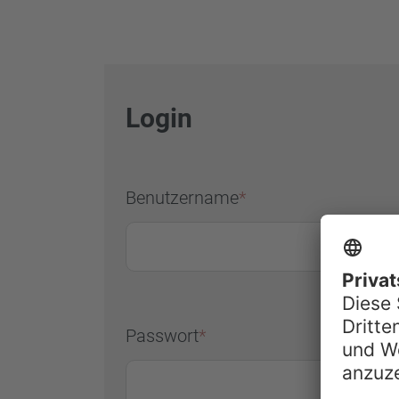
Login
(Pflichtfeld)
Benutzername
*
(Pflichtfeld)
Passwort
*